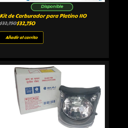
Disponible
Kit de Carburador para Platino 110
$
32,750
$
32,750
Añadir al carrito