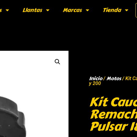
s
Llantas
Marcas
Tienda
Inicio
Motos
/
/ Kit 
y 200
Kit Cau
Remache
Pulsar 