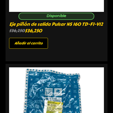
Disponible
Eje piñón de salida Pulsar NS 160 TD-FI-V12
$
36,250
$
36,250
Añadir al carrito