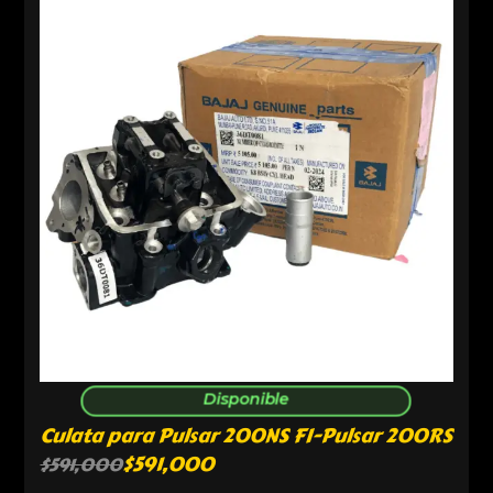
Disponible
Culata para Pulsar 200NS FI-Pulsar 200RS
$
591,000
$
591,000