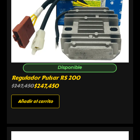
Disponible
Regulador Pulsar RS 200
$
247,450
$
247,450
Añadir al carrito