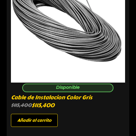
Disponible
Cable de Instalacion Color Gris
$
115,400
$
115,400
Añadir al carrito