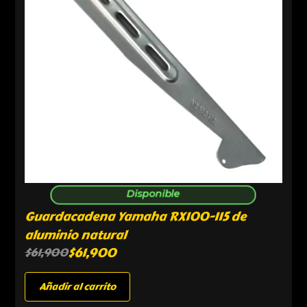
Disponible
Guardacadena Yamaha RX100-115 de
aluminio natural
$
61,900
$
61,900
Añadir al carrito