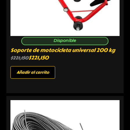
Disponible
Soporte de motocicleta universal 200 kg
$
221,150
$
221,150
Añadir al carrito