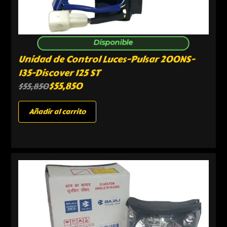
Disponible
Unidad de Control Luces-Pulsar 200NS-
135-Discover 125 ST
$
55,850
$
55,850
Añadir al carrito