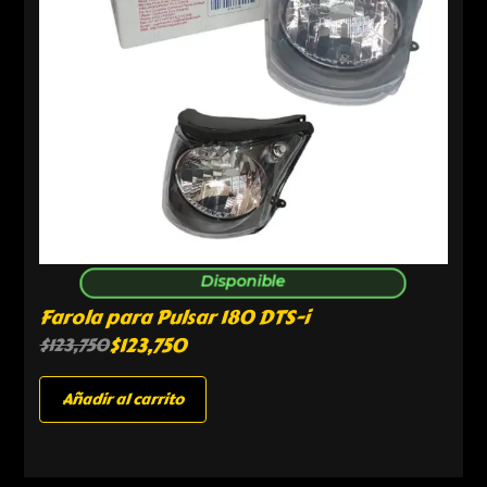
Disponible
Farola para Pulsar 180 DTS-i
$
123,750
$
123,750
Añadir al carrito