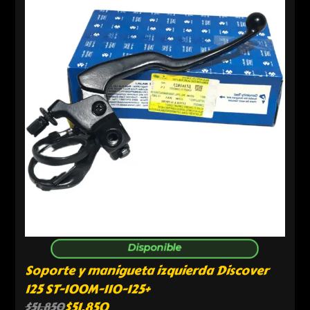
Disponible
Soporte y manigueta izquierda Discover
125 ST-100M-110-125+
$
51,850
$
51,850