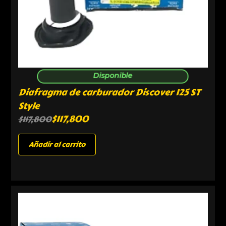
Disponible
Diafragma de carburador Discover 125 ST
Style
$
117,800
$
117,800
Añadir al carrito