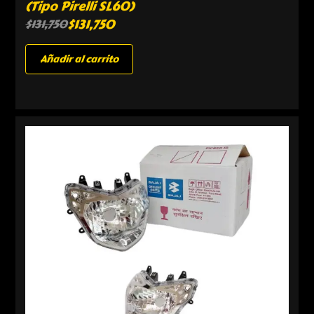
(Tipo Pirelli SL60)
$
131,750
$
131,750
Añadir al carrito