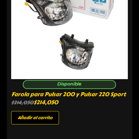
Disponible
Farola para Pulsar 200 y Pulsar 220 Sport
$
214,050
$
214,050
Añadir al carrito