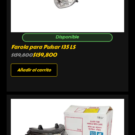
Disponible
Farola para Pulsar 135 LS
$
159,800
$
159,800
Añadir al carrito