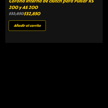
Corona interna de clutch para Pulsar RS
200 y AS 200
$
32,850
$
32,850
Añadir al carrito