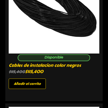
Disponible
Cables de instalacion color negros
$
115,400
$
115,400
Añadir al carrito