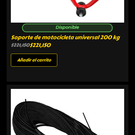
Disponible
Soporte de motocicleta universal 200 kg
$
221,150
$
221,150
Añadir al carrito