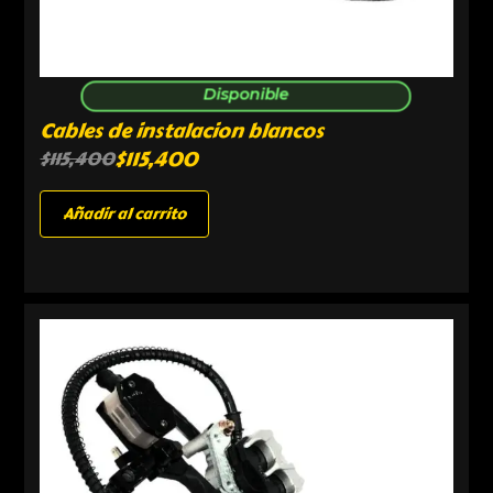
Disponible
Cables de instalacion blancos
$
115,400
$
115,400
Añadir al carrito