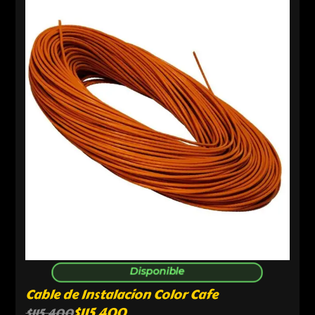
Disponible
Cable de Instalacion Color Cafe
$
115,400
$
115,400