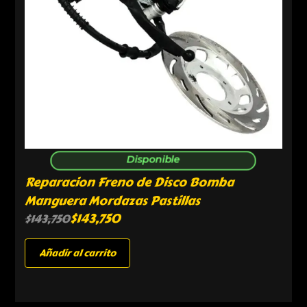
Disponible
Reparacion Freno de Disco Bomba
Manguera Mordazas Pastillas
$
143,750
$
143,750
Añadir al carrito