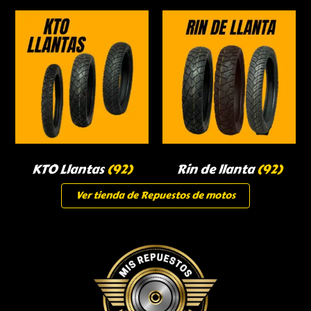
KTO Llantas
(92)
Rin de llanta
(92)
Ver tienda de Repuestos de motos