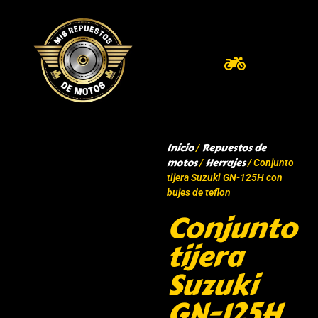
Inicio
Repuestos de
/
motos
Herrajes
/
/ Conjunto
tijera Suzuki GN-125H con
bujes de teflon
Conjunto
tijera
Suzuki
GN-125H