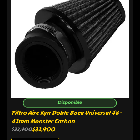
Disponible
Filtro Aire Kyn Doble Boca Universal 48-
42mm Monster Carbon
$
32,900
$
32,900