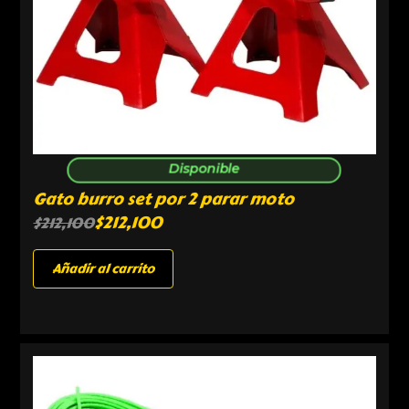
Disponible
Gato burro set por 2 parar moto
$
212,100
$
212,100
Añadir al carrito