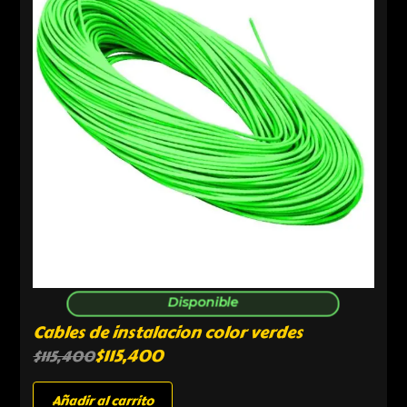
Disponible
Cables de instalacion color verdes
$
115,400
$
115,400
Añadir al carrito