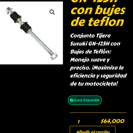
con bujes
de teflon
Conjunto Tijera
Suzuki GN-125H con
Bujes de Teflón:
Manejo suave y
preciso. ¡Maximiza la
eficiencia y seguridad
de tu motocicleta!
Stock Disponible
$
64,000
Añadir al carrito