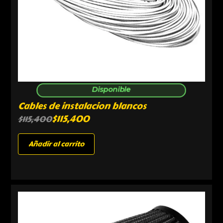
Disponible
Cables de instalacion blancos
$
115,400
$
115,400
Añadir al carrito