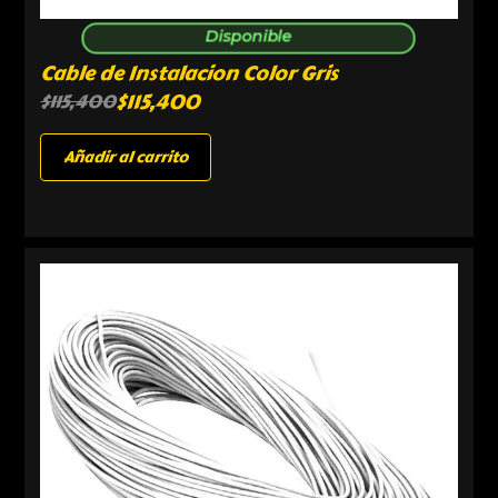
Disponible
Cable de Instalacion Color Gris
$
115,400
$
115,400
Añadir al carrito