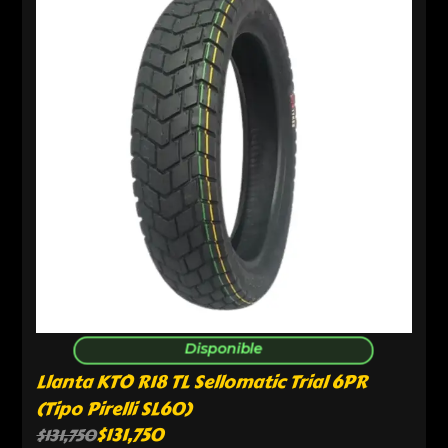
Disponible
Llanta KTO R18 TL Sellomatic Trial 6PR
(Tipo Pirelli SL60)
$
131,750
$
131,750