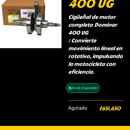
400 UG
Cigüeñal de motor
completo Dominar
400 UG
: Convierte
movimiento lineal en
rotativo, impulsando
la motocicleta con
eficiencia.
Stock Disponible
$
651,650
Agotado