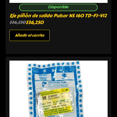
Disponible
Eje piñón de salida Pulsar NS 160 TD-FI-V12
$
36,250
$
36,250
Añadir al carrito