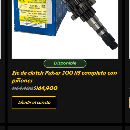
Disponible
Eje de clutch Pulsar 200 NS completo con
piñones
$
164,900
$
164,900
Añadir al carrito