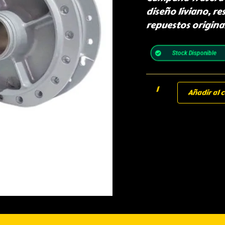
diseño liviano, re
repuestos origina
Stock Disponible
Añadir al c