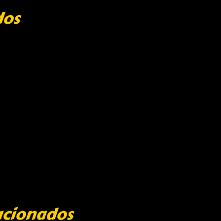
dos
acionados