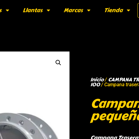
s
Llantas
Marcas
Tienda
Inicio
CAMPANA TRA
/
100
/ Campana traser
Campana
pequeñ
Campana Trasera 