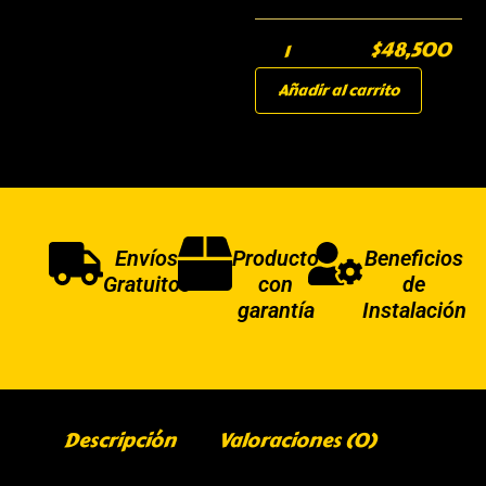
$
48,500
Añadir al carrito
Envíos
Producto
Beneficios
Gratuitos
con
de
garantía
Instalación
Descripción
Valoraciones (0)