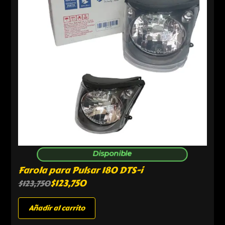
Disponible
Farola para Pulsar 180 DTS-i
$
123,750
$
123,750
Añadir al carrito