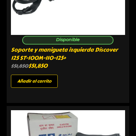
Disponible
Soporte y manigueta izquierda Discover
125 ST-100M-110-125+
$
51,850
$
51,850
Añadir al carrito