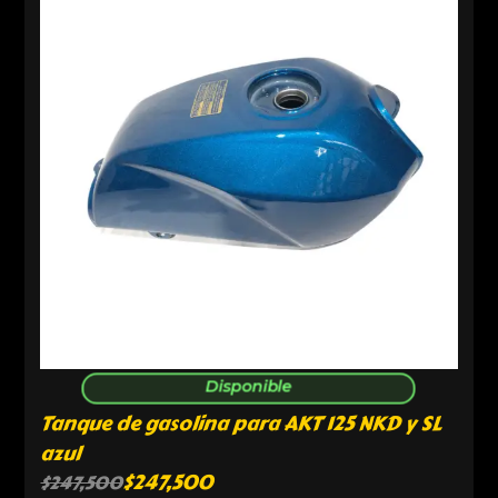
Disponible
Tanque de gasolina para AKT 125 NKD y SL
azul
$
247,500
$
247,500