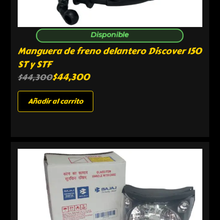
Disponible
Manguera de freno delantero Discover 150
ST y STF
$
44,300
$
44,300
Añadir al carrito