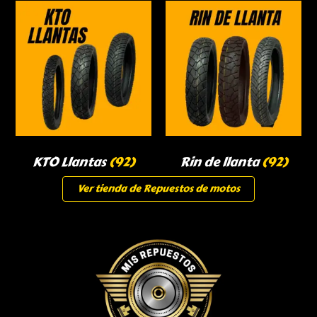
KTO Llantas
(92)
Rin de llanta
(92)
Ver tienda de Repuestos de motos