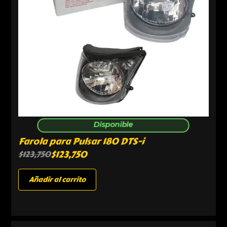
Disponible
Farola para Pulsar 180 DTS-i
$
123,750
$
123,750
Añadir al carrito