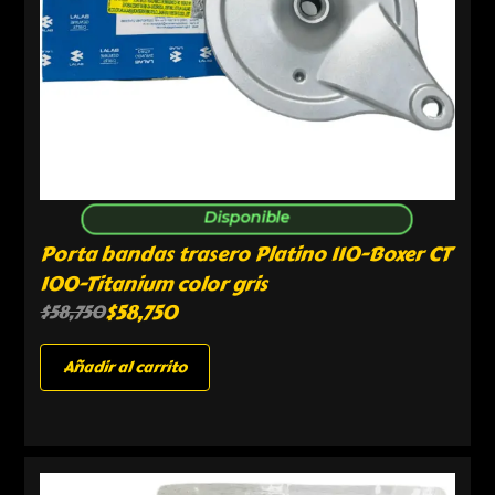
Disponible
Porta bandas trasero Platino 110-Boxer CT
100-Titanium color gris
$
58,750
$
58,750
Añadir al carrito