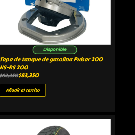
Disponible
Tapa de tanque de gasolina Pulsar 200
NS-RS 200
$
83,350
$
83,350
Añadir al carrito