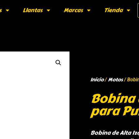
s
Llantas
Marcas
Tienda
Inicio
Motos
/
/ Bobin
Bobina 
para Pu
Bobina de Alta Iz