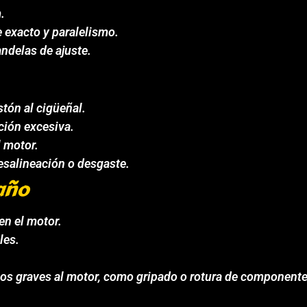
.
 exacto y paralelismo.
andelas de ajuste.
stón al cigüeñal.
ción excesiva.
l motor.
esalineación o desgaste.
año
en el motor.
les.
os graves al motor, como gripado o rotura de componente