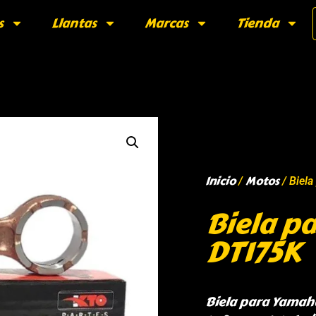
s
Llantas
Marcas
Tienda
Inicio
Motos
/
/ Biel
Biela p
DT175K
Biela para Yamaha