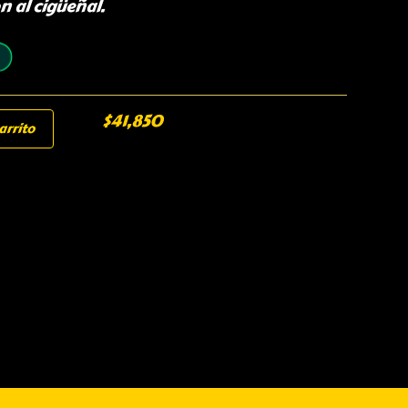
n al cigüeñal.
$
41,850
arrito