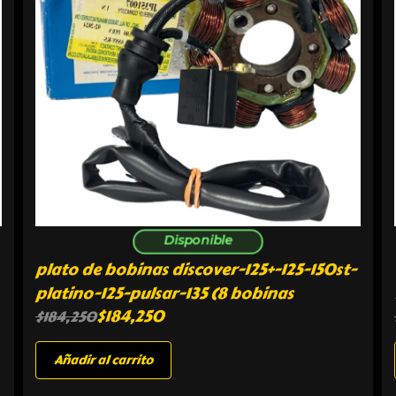
Disponible
plato de bobinas discover-125+-125-150st-
platino-125-pulsar-135 (8 bobinas
$
184,250
$
184,250
Añadir al carrito