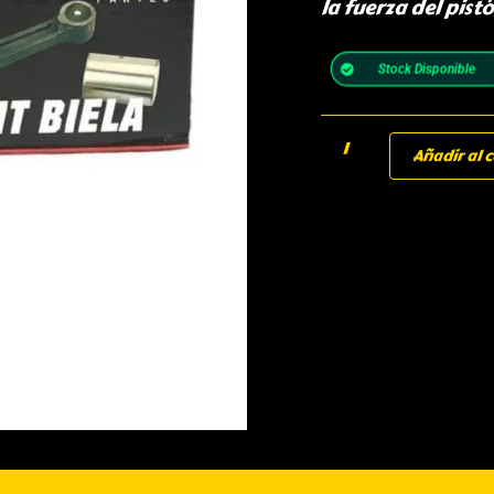
la fuerza del pistó
Stock Disponible
Añadir al c