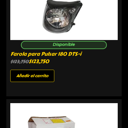
Disponible
Farola para Pulsar 180 DTS-i
$
123,750
$
123,750
Añadir al carrito