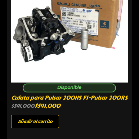
Disponible
Culata para Pulsar 200NS FI-Pulsar 200RS
$
591,000
$
591,000
Añadir al carrito