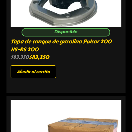
Disponible
Tapa de tanque de gasolina Pulsar 200
NS-RS 200
$
83,350
$
83,350
Añadir al carrito