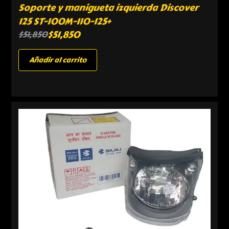
Soporte y manigueta izquierda Discover
125 ST-100M-110-125+
$
51,850
$
51,850
Añadir al carrito