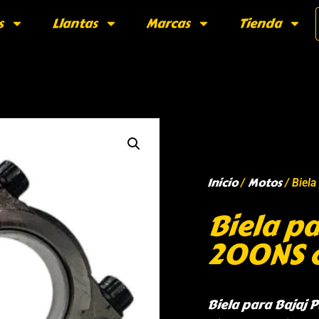
s
Llantas
Marcas
Tienda
Inicio
Motos
/
/ Biela
Biela pa
200NS c
Biela para Bajaj