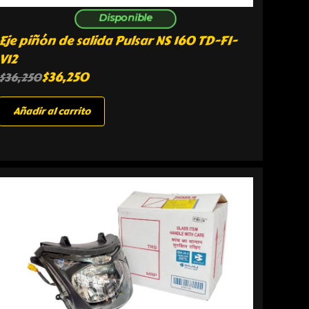
Disponible
Eje piñón de salida Pulsar NS 160 TD-FI-
V12
$
36,250
$
36,250
Añadir al carrito