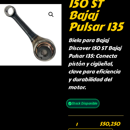
150 ST
Bajaj
Pulsar 135
Biela para Bajaj
Discover 150 ST Bajaj
Pulsar 135: Conecta
pistón y cigüeñal,
clave para eficiencia
y durabilidad del
motor.
Stock Disponible
$
50,250