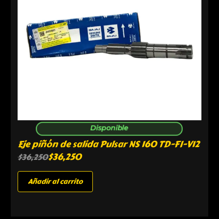
Disponible
Eje piñón de salida Pulsar NS 160 TD-FI-V12
$
36,250
$
36,250
Añadir al carrito