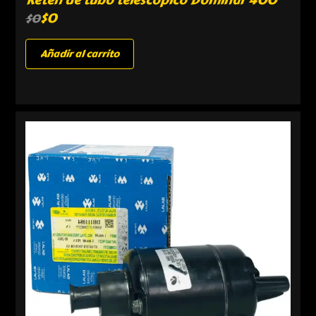
Retén de tubo telescópico Dominar 400
$
0
$
0
Añadir al carrito