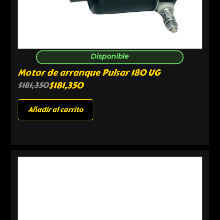
Disponible
Motor de arranque Pulsar 180 UG
$
181,350
$
181,350
Añadir al carrito