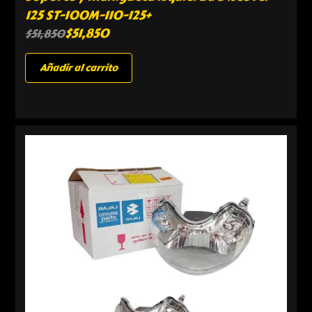
125 ST-100M-110-125+
$
51,850
$
51,850
Añadir al carrito