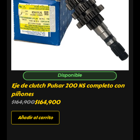
Disponible
Eje de clutch Pulsar 200 NS completo con
piñones
$
164,900
$
164,900
Añadir al carrito