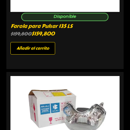
Disponible
Farola para Pulsar 135 LS
$
159,800
$
159,800
Añadir al carrito