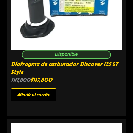
Disponible
Diafragma de carburador Discover 125 ST
Style
$
117,800
$
117,800
Añadir al carrito