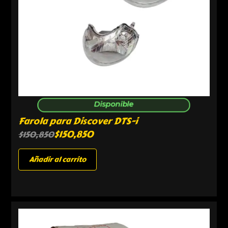
Disponible
Farola para Discover DTS-i
$
150,850
$
150,850
Añadir al carrito