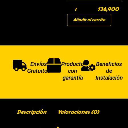
$
36,900
Añadir al carrito
Envíos
Producto
Beneficios
Gratuitos
con
de
garantía
Instalación
Descripción
Valoraciones (0)