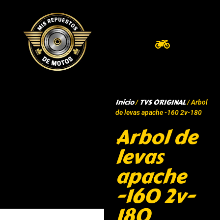
Inicio
TVS ORIGINAL
/
/ Arbol
de levas apache -160 2v-180
Arbol de
levas
apache
-160 2v-
180