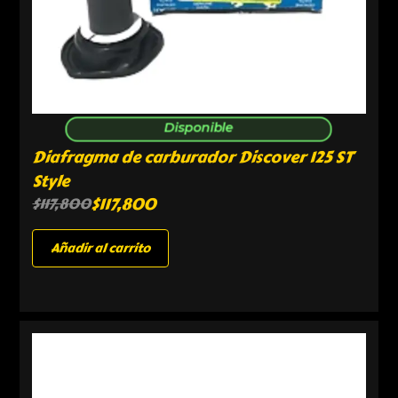
Disponible
Diafragma de carburador Discover 125 ST
Style
$
117,800
$
117,800
Añadir al carrito