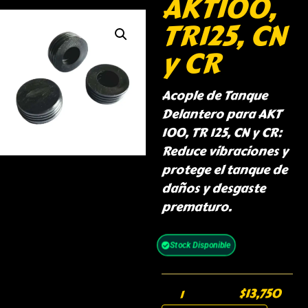
AKT100,
TR125, CN
y CR
Acople de Tanque
Delantero para AKT
100, TR 125, CN y CR:
Reduce vibraciones y
protege el tanque de
daños y desgaste
prematuro.
Stock Disponible
$
13,750