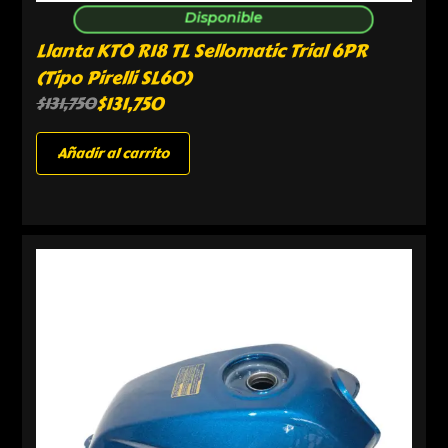
Disponible
Llanta KTO R18 TL Sellomatic Trial 6PR
(Tipo Pirelli SL60)
$
131,750
$
131,750
Añadir al carrito