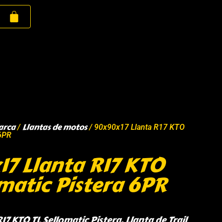
arca
Llantas de motos
/
/ 90x90x17 Llanta R17 KTO
 6PR
7 Llanta R17 KTO
omatic Pistera 6PR
7 KTO TL Sellomatic Pistera, Llanta de Trail