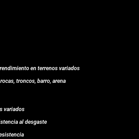
 rendimiento en terrenos variados
rocas, troncos, barro, arena
os variados
stencia al desgaste
esistencia