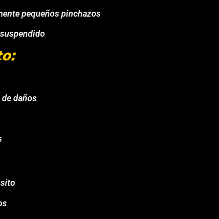
amente pequeños pinchazos
o suspendido
to:
a de daños
s
ósito
os