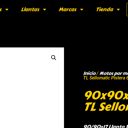
s
Llantas
Marcas
Tienda
Inicio
Motos por m
/
TL Sellomatic Pistera
90x90x1
TL Sell
90/90×17 Llanta R1