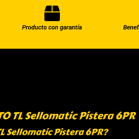
Producto con garantía
Benef
O TL Sellomatic Pistera 6PR
TL Sellomatic Pistera 6PR?