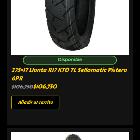
Disponible
275×17 Llanta R17 KTO TL Sellomatic Pistera
6PR
$
106,750
$
106,750
Añadir al carrito