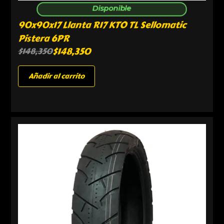
Disponible
90x90x17 Llanta R17 KTO TL Sellomatic
Pistera 6PR
$
148,350
$
148,350
Añadir al carrito