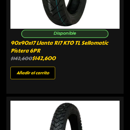
Disponible
90x90x17 Llanta R17 KTO TL Sellomatic
Pistera 6PR
$
142,600
$
142,600
Añadir al carrito