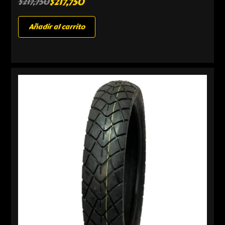
$
217,750
$
217,750
Añadir al carrito