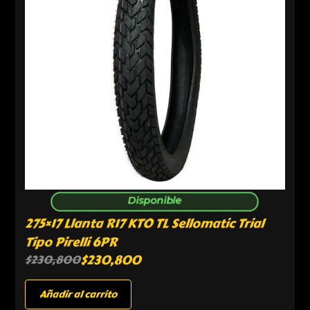
Disponible
275×17 Llanta R17 KTO TL Sellomatic Trial
Tipo Pirelli 6PR
$
230,800
$
230,800
Añadir al carrito