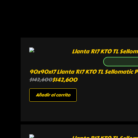
90x90x17 Llanta R17 KTO TL Sellomatic P
$
142,600
$
142,600
Añadir al carrito