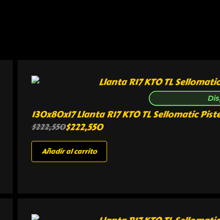
Dis
130x80x17 Llanta R17 KTO TL Sellomatic Pist
$
222,550
$
222,550
Añadir al carrito