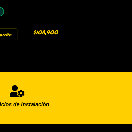
$
108,900
arrito
icios de Instalación