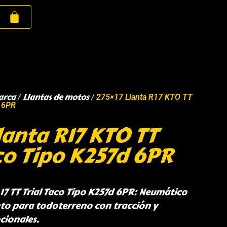
arca
Llantas de motos
/
/ 275×17 Llanta R17 KTO TT
d 6PR
lanta R17 KTO TT
aco Tipo K257d 6PR
7 TT Trial Taco Tipo K257d 6PR: Neumático
to para todoterreno con tracción y
cionales.