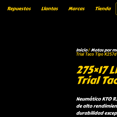
Repuestos
Llantas
Marcas
Tienda
Inicio
Motos por m
/
Trial Taco Tipo K257
275×17 L
Trial T
Neumático KTO R.1
de alto rendimien
durabilidad excep