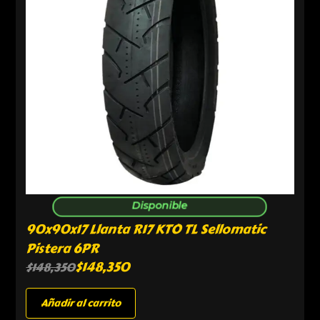
Disponible
90x90x17 Llanta R17 KTO TL Sellomatic
Pistera 6PR
$
148,350
$
148,350
Añadir al carrito