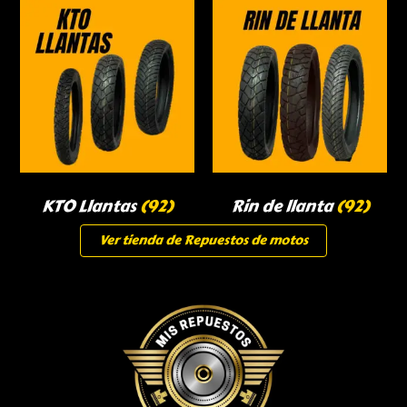
KTO Llantas
(92)
Rin de llanta
(92)
Ver tienda de Repuestos de motos