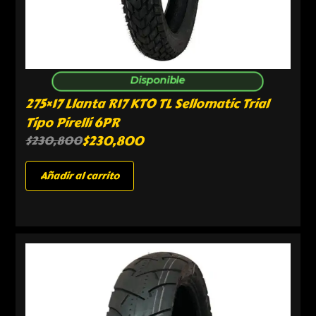
Disponible
275×17 Llanta R17 KTO TL Sellomatic Trial
Tipo Pirelli 6PR
$
230,800
$
230,800
Añadir al carrito