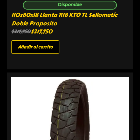
Disponible
110x80x18 Llanta R18 KTO TL Sellomatic
Doble Proposito
$
217,750
$
217,750
Añadir al carrito