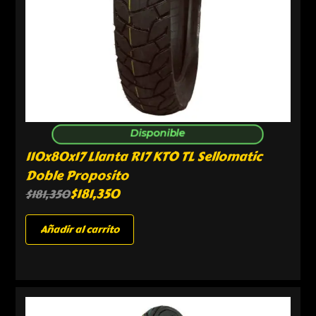
Disponible
110x80x17 Llanta R17 KTO TL Sellomatic
Doble Proposito
$
181,350
$
181,350
Añadir al carrito