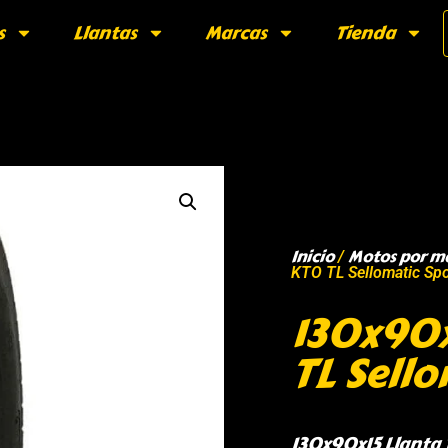
s
Llantas
Marcas
Tienda
Inicio
Motos por m
/
KTO TL Sellomatic Spo
130x90x
TL Sell
130x90x15 Llanta 