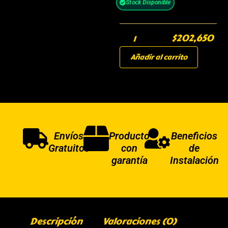
Stock Disponible
$
202,650
Añadir al carrito
Envíos
Producto
Beneficios
Gratuitos
con
de
garantía
Instalación
Descripción
Valoraciones (0)