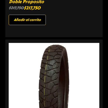
Doble Proposito
$
217,750
$
217,750
Añadir al carrito