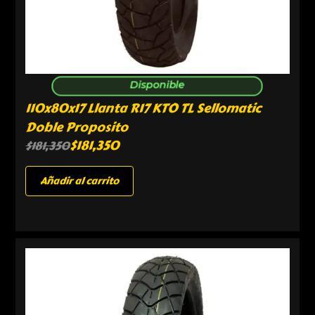
Disponible
110x80x17 Llanta R17 KTO TL Sellomatic
Doble Proposito
$
181,350
$
181,350
Añadir al carrito