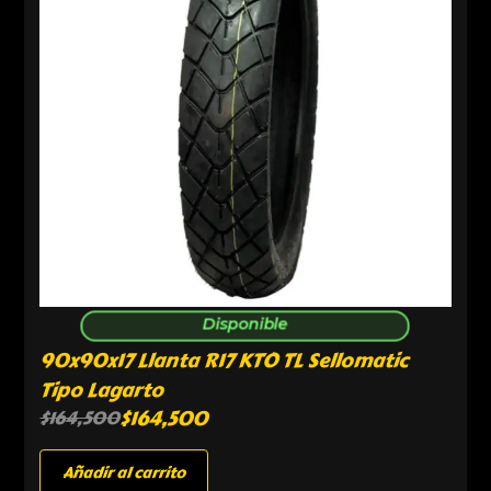
Disponible
90x90x17 Llanta R17 KTO TL Sellomatic
Tipo Lagarto
$
164,500
$
164,500
Añadir al carrito