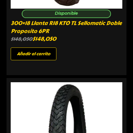
Disponible
300×18 Llanta R18 KTO TL Sellomatic Doble
Proposito 6PR
$
148,050
$
148,050
Añadir al carrito