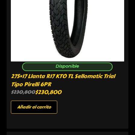
Disponible
275×17 Llanta R17 KTO TL Sellomatic Trial
Tipo Pirelli 6PR
$
230,800
$
230,800
Añadir al carrito