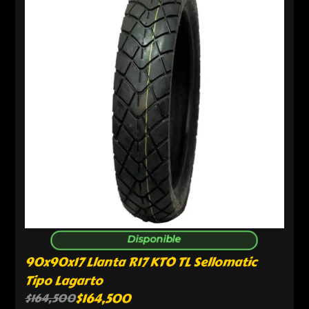
Disponible
90x90x17 Llanta R17 KTO TL Sellomatic
Tipo Lagarto
$
164,500
$
164,500