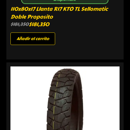
110x80x17 Llanta R17 KTO TL Sellomatic
Doble Proposito
$
181,350
$
181,350
Añadir al carrito