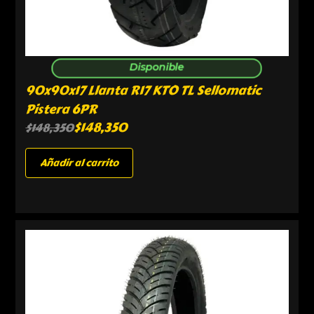
Disponible
90x90x17 Llanta R17 KTO TL Sellomatic
Pistera 6PR
$
148,350
$
148,350
Añadir al carrito