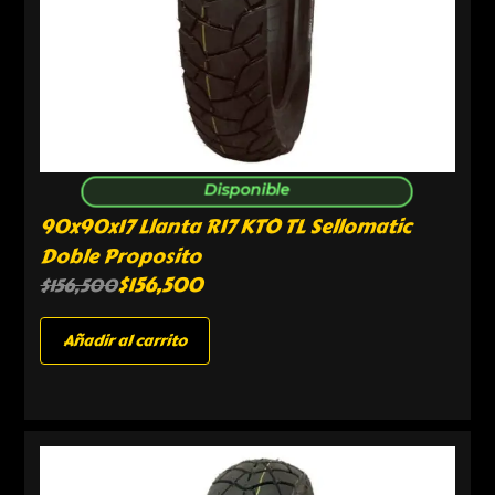
Disponible
90x90x17 Llanta R17 KTO TL Sellomatic
Doble Proposito
$
156,500
$
156,500
Añadir al carrito