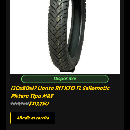
Disponible
120x80x17 Llanta R17 KTO TL Sellomatic
Pistera Tipo MRF
$
217,750
$
217,750
Añadir al carrito