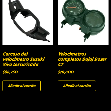
Carcasa del
Velocimetros
velocimetro Suzuki
completos Bajaj Boxer
Viva texturizada
CT
$
68,250
$
79,800
Añadir al carrito
Añadir al carrito