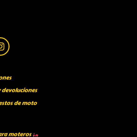
ones
y devoluciones
estos de moto
ara moteros