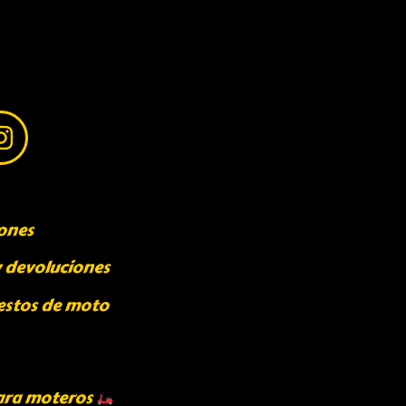
ones
y devoluciones
estos de moto
ara moteros