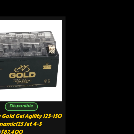
Disponible
 Gold Gel Agility 125-150
amic125 Jet 4-5
$
87,400
0