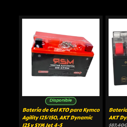
Disponible
Batería de Gel KTO para Kymco
Bateria
Agility 125/150, AKT Dynamic
AKT Dyn
125 y SYM Jet 4-5
$
87,40