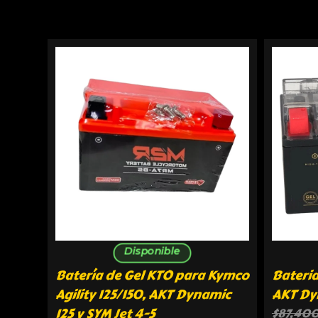
Disponible
Batería de Gel KTO para Kymco
Bateria
Agility 125/150, AKT Dynamic
AKT Dyn
125 y SYM Jet 4-5
$
87,40