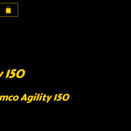
y 150
mco Agility 150