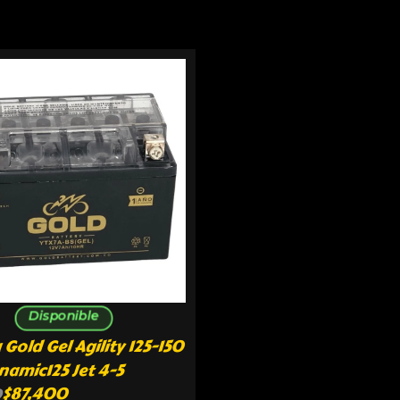
Disponible
 Gold Gel Agility 125-150
amic125 Jet 4-5
$
87,400
0