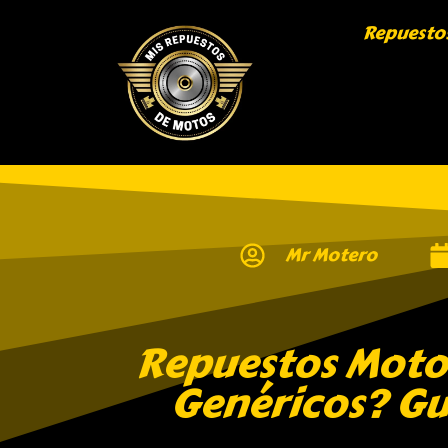
Repuesto
Mr Motero
Repuestos Moto:
Genéricos? Gu