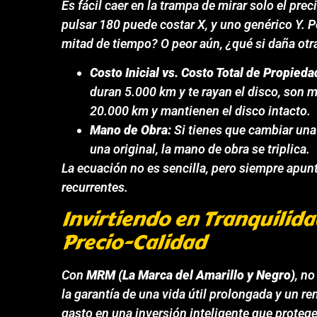
Es fácil caer en la trampa de mirar solo el prec
pulsar 180 puede costar X, y uno genérico Y. Pe
mitad de tiempo? O peor aún, ¿qué si daña ot
Costo Inicial vs. Costo Total de Propieda
duran 5.000 km y te rayan el disco, son 
20.000 km y mantienen el disco intacto.
Mano de Obra:
Si tienes que cambiar una
una original, la mano de obra se triplica.
La ecuación no es sencilla, pero siempre apunt
recurrentes.
Invirtiendo en Tranquilida
Precio-Calidad
Con
MRM (La Marca del Amarillo y Negro)
, n
la garantía de una vida útil prolongada y un 
gasto en una inversión inteligente que protege 