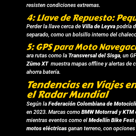
resisten condiciones extremas.
4: Llave de Repuesto: Pequ
Perder la llave cerca de
Villa de Leyva
podría d
separado, como un bolsillo interno del chalec
5: GPS para Moto Navegaci
ara rutas como la
Transversal del Sisga
, un G
Zūmo XT
muestra mapas offline y alertas de c
ahorra batería.
Tendencias en Viajes e
el Radar Mundial
Según la
Federación Colombiana de Motocic
en 2023. Marcas como
BMW Motorrad
y
KTM
mientras eventos como el
Medellín Bike Fest
motos eléctricas
ganan terreno, con opciones