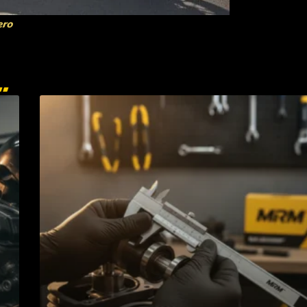
ero
.