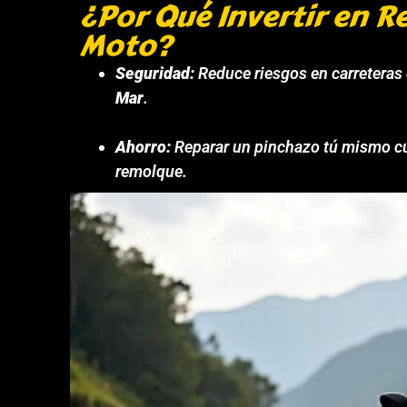
¿Por Qué Invertir en R
Moto?
Seguridad:
Reduce riesgos en carreteras
Mar
.
Ahorro:
Reparar un pinchazo tú mismo c
remolque.