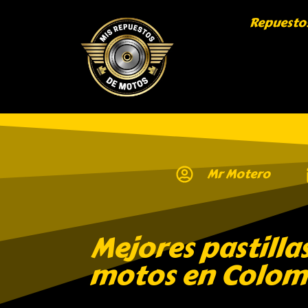
Repuesto
Mr Motero
Mejores pastilla
motos en Colom