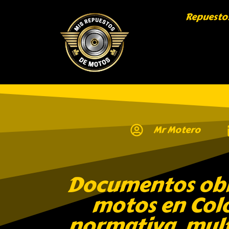
Repuesto
Mr Motero
Documentos obl
motos en Col
normativa, mult