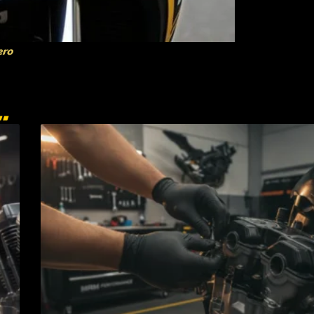
ero
.