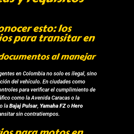
onocer esto: los
os para transitar en
s documentos al manejar
gentes en Colombia no solo es ilegal, sino
nción del vehículo. En ciudades como
ontroles para verificar el cumplimiento de
áfico como la Avenida Caracas o la
o la
Bajaj Pulsar
,
Yamaha FZ
o
Hero
ransitar sin contratiempos.
ios para motos en