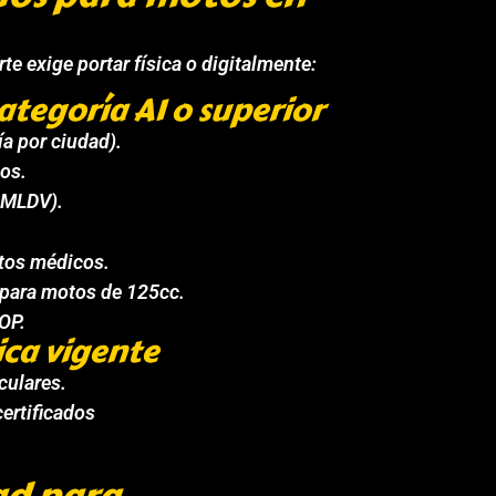
te exige portar física o digitalmente:
ategoría A1 o superior
a por ciudad).
os.
SMLDV).
tos médicos.
para motos de 125cc.
OP.
ica vigente
culares.
certificados