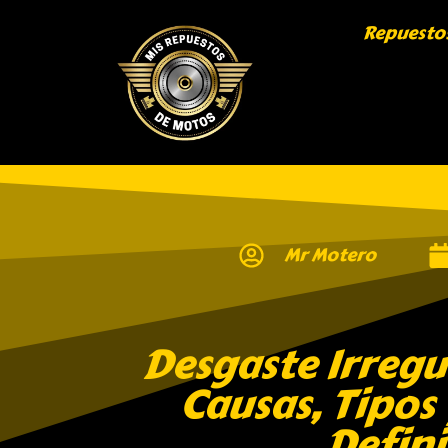
Repuesto
Mr Motero
Desgaste Irregu
Causas, Tipos
Defini