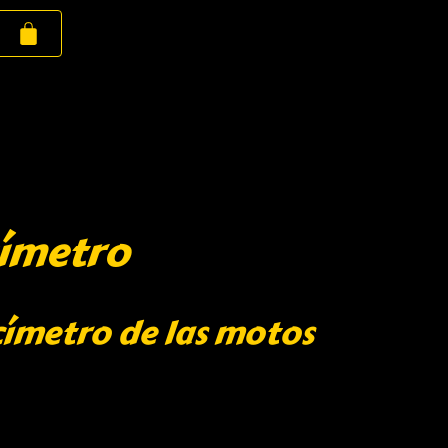
címetro
címetro de las motos