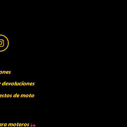
ones
y devoluciones
estos de moto
ara moteros