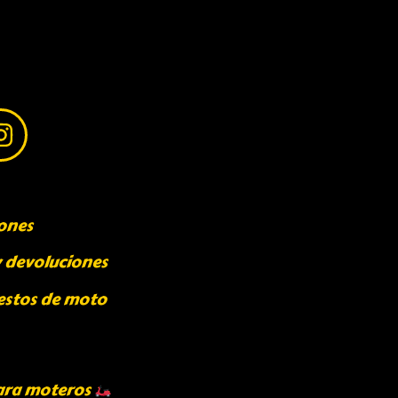
ones
y devoluciones
estos de moto
ara moteros