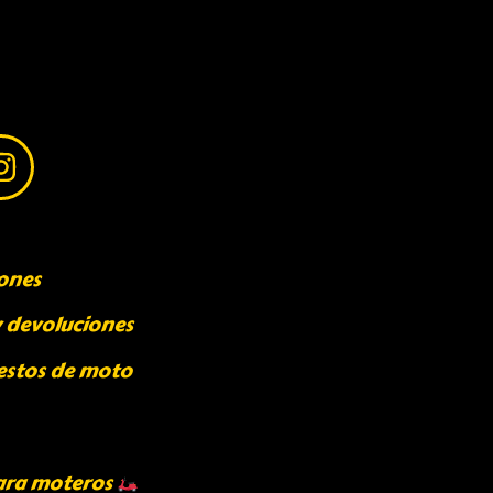
ones
y devoluciones
estos de moto
ara moteros