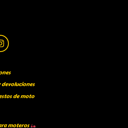
ones
y devoluciones
estos de moto
ara moteros