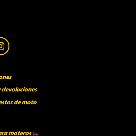
ones
y devoluciones
estos de moto
ara moteros