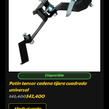
Disponible
Patin tensor cadena tijera cuadrada
universal
$
42,400
$
42,400
Añadir al carrito