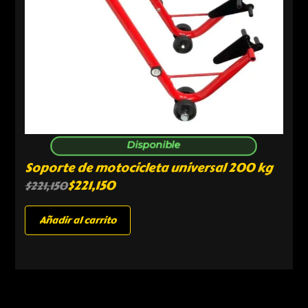
Disponible
Soporte de motocicleta universal 200 kg
$
221,150
$
221,150
Añadir al carrito