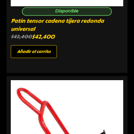
Disponible
Patin tensor cadena tijera redonda
universal
$
42,400
$
42,400
Añadir al carrito