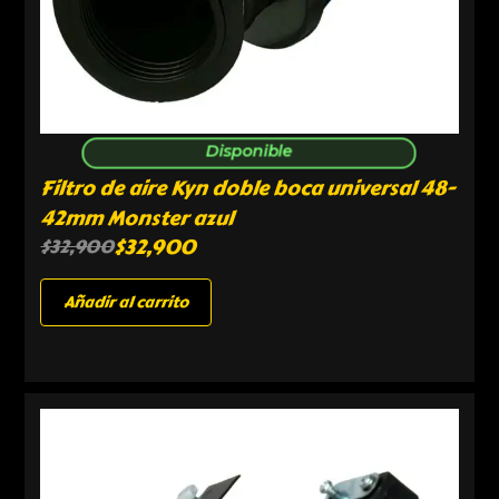
Disponible
Filtro de aire Kyn doble boca universal 48-
42mm Monster azul
$
32,900
$
32,900
Añadir al carrito