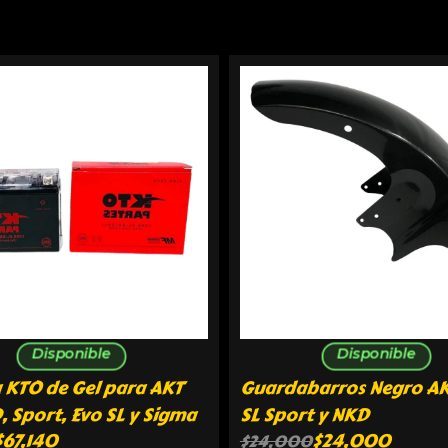
Disponible
Disponible
 KTO de Gel para AKT
Guardabarros Negro AK
, Sport, Evo SL y Sigma
SL Sport y NKD
$
67,140
$
24,000
$
24,000