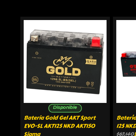
Disponible
Bateria Gold Gel AKT Sport
Batería
EVO-SL AKT125 NKD AKT150
125 NKD
Sigma
$
67,140