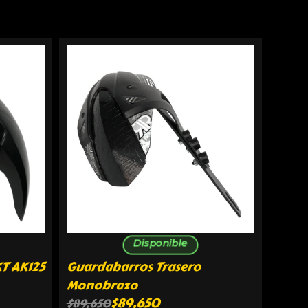
Disponible
T AK125
Guardabarros Trasero
Monobrazo
$
89,650
$
89,650