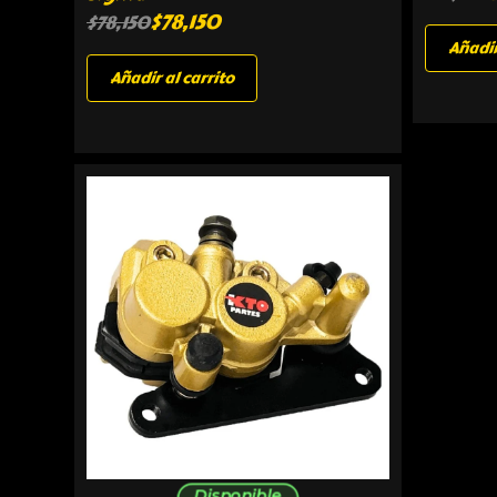
$
78,150
$
78,150
Añadir
Añadir al carrito
Disponible