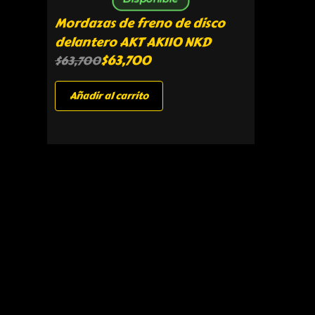
Mordazas de freno de disco
delantero AKT AK110 NKD
$
63,700
$
63,700
Añadir al carrito