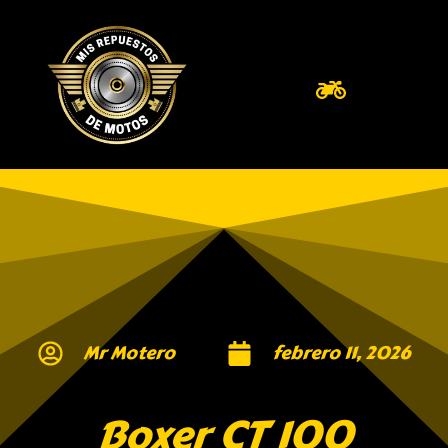
Mr Motero
febrero 11, 2026
Boxer CT 100