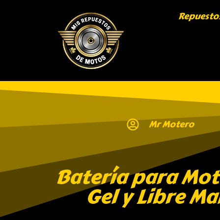
Repuesto
Mr Motero
Batería para Mot
Gel y Libre M