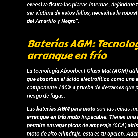
excesiva fisura las placas internas, dejándote 
ser víctima de estos fallos, necesitas la robus
del Amarillo y Negro”.
Baterías AGM: Tecnolo
arranque en frío
La tecnología
Absorbent Glass Mat
(AGM) utili
que absorben el ácido electrolítico como una 
componente 100% a prueba de derrames que pu
riesgo de fugas.
Las
baterías AGM para moto
son las reinas i
arranque en frío moto
impecable. Tienen una re
permite entregar picos de amperaje (CCA) altí
moto de alto cilindraje, esta es tu opción. Ade