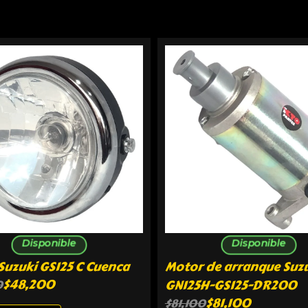
Disponible
Disponible
Suzuki GS125 C Cuenca
Motor de arranque Suz
$
48,200
GN125H-GS125-DR200
0
$
81,100
$
81,100