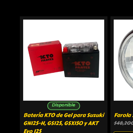
Disponible
Batería KTO de Gel para Suzuki
Farola 
GN125-H, GS125, GSX150 y AKT
$
48,20
Evo 125