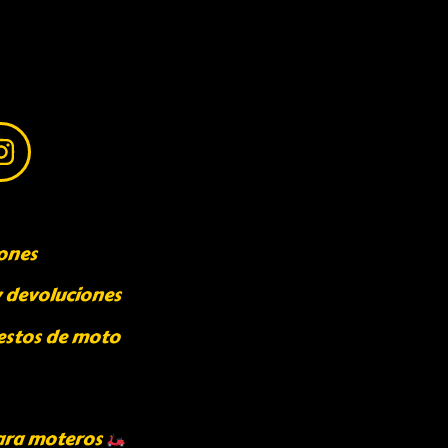
ones
y devoluciones
estos de moto
ara moteros